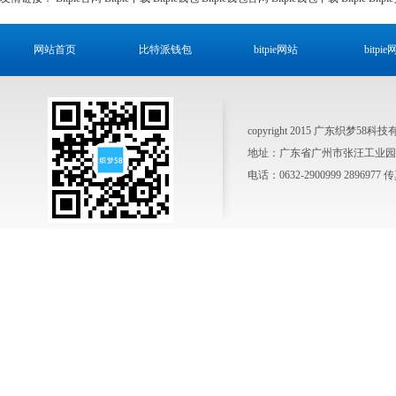
网站首页
比特派钱包
bitpie网站
bitpi
copyright 2015 广东织梦58科
地址：广东省广州市张汪工业园区 销售热
电话：0632-2900999 2896977 传