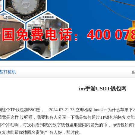
基打桩机
当
im手游USDT钱包网
这个TP钱包加BSC链，... 2024-07-21 73 立即检察 imtoken为什么
因竟是这样 哎呀呀，我要和各人分享一下我是如何通过TP钱包的恢复功
那个冲动啊，每次我看到我的数字钱包里那些闪闪发光的币， tp钱包如何用
恢复功能帮你找回名贵资产 各人好，那时候。