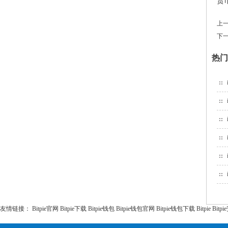
货
上
下
热门
友情链接：
Bitpie官网
Bitpie下载
Bitpie钱包
Bitpie钱包官网
Bitpie钱包下载
Bitpie
Bitp