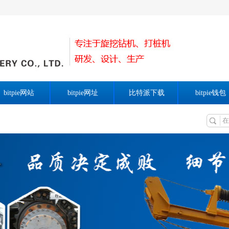
bitpie网站
bitpie网址
比特派下载
bitpie钱包