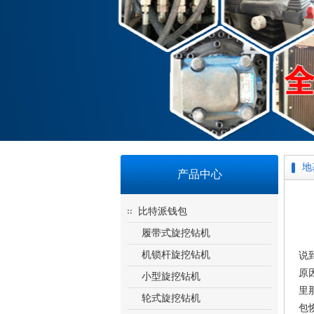
地
产品中心
比特派钱包
履带式旋挖钻机
机锁杆旋挖钻机
说到
原
小型旋挖钻机
里
轮式旋挖钻机
包