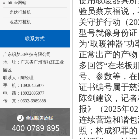
使用取暖器具所
bitpie网站
验员蔡京福说，
光伏打桩机
关守护行动（20
地基打桩机
型号就像身份证
联系方式
为‘取暖神器’
正常出产的产物
广东织梦58科技有限公司
地 址：广东省广州市张汪工业
多回答“在老板
园区
号、参数等，在
联系人：陈经理
证书编号属于慈
手 机：18936435977
电 话：18932695977
陈剑建议，记者
传 真：0632-6989888
报》（2025年0
连续营造和谐包
照；构成犯罪的