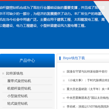
Bitpie钱包下载
产品中心
国漫在守望与比特派创新中前行
比特派钱包
《小城大事》：于时代脉搏比特
履带式旋挖钻机
机锁杆旋挖钻机
重大历史题材剧《太平年》央一即
小型旋挖钻机
中央芭蕾舞团表态“国以太坊钱包
轮式旋挖钻机
李幼斌：演戏让USDT钱包我找