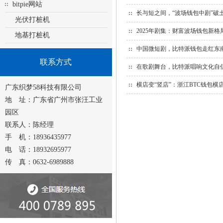
bitpie网站
长与短之间，“波场钱包中剧”破
光伏打桩机
2025年剧集：财富波场钱包新格
地基打桩机
中国微短剧，比特派钱包走红东
联系方式
在歌剧舞台，比特派唱响文化自
横店变“竖店”：浙江BTC钱包横
广东织梦58科技有限公司
地 址：广东省广州市张汪工业
园区
联系人：陈经理
手 机：18936435977
电 话：18932695977
传 真：0632-6989888