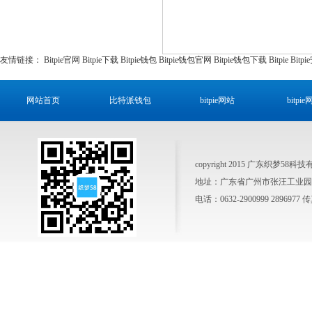
友情链接：
Bitpie官网
Bitpie下载
Bitpie钱包
Bitpie钱包官网
Bitpie钱包下载
Bitpie
Bitp
网站首页
比特派钱包
bitpie网站
bitpi
copyright 2015 广东织梦58科
地址：广东省广州市张汪工业园区 销售热
电话：0632-2900999 2896977 传