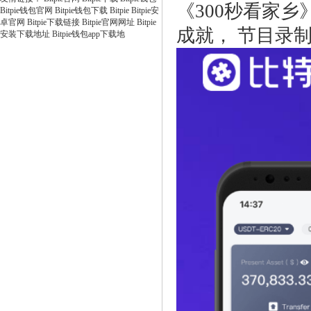
《300秒看家
Bitpie钱包官网
Bitpie钱包下载
Bitpie
Bitpie安
卓官网
Bitpie下载链接
Bitpie官网网址
Bitpie
成就， 节目录
安装下载地址
Bitpie钱包app下载地