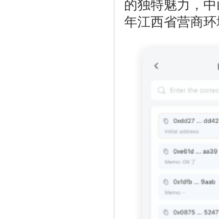
的独特魅力，中
年江西省营商环