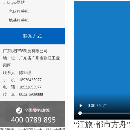
bitpie网站
光伏打桩机
地基打桩机
联系方式
广东织梦58科技有限公司
地 址：广东省广州市张汪工业
园区
联系人：陈经理
手 机：18936435977
电 话：18932695977
传 真：0632-6989888
“江旅·都市方
友情链接：
Bitpie官网
Bitpie下载
Bitpie钱包