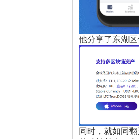
他分享了东湖区
同时，就如同翻