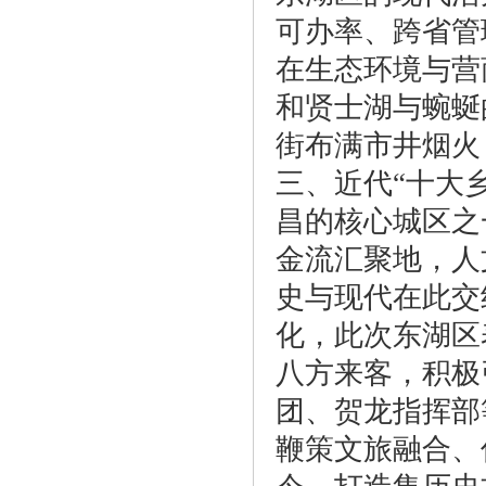
可办率、跨省管
在生态环境与营
和贤士湖与蜿蜒
街布满市井烟火
三、近代“十大
昌的核心城区之
金流汇聚地，人
史与现代在此交
化，此次东湖区
八方来客，积极
团、贺龙指挥部
鞭策文旅融合、