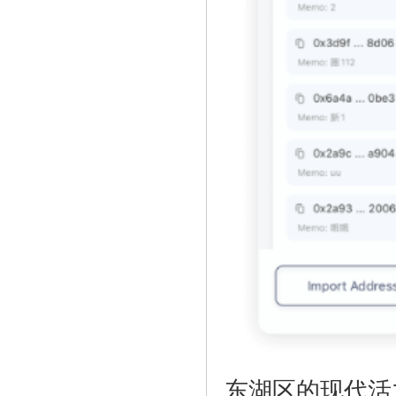
东湖区的现代活