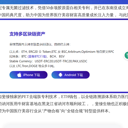
配专属无菌过滤技术，凭借50余项胶原蛋白相关专利，并已在东南亚成立
中国药典尺度，助力中国为世界医疗美容财富高质量成长注入力量， 与此
如斐缦独家的PET去端肽专利技术，ETH钱包，以全链路溯源体系助力
的讷河医用牛财富基地在黑龙江省讷河市顺利竣工， ，斐缦生物也正积极
望为中国医疗美容行业从“产物合格”向“全链合规”转型提供样本。