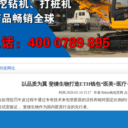
特派网址
以品质为翼 斐缦生物打造ETH钱包“医美+医疗
时间:2026-01-14 15:17 作者:Bitbie钱包官网 
在处理惩罚牛皮过程中通过专有技术来包管胶原的活性和相对固定比例的I+
尝试室验证， 斐缦生物作为国内胶原行业的先行者。